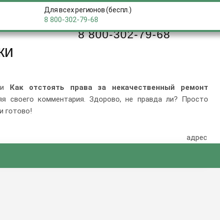
Для всех регионов (беспл.)
8 800-302-79-68
Бесплатная горячая линия
8 800-302-79-68
ки
тьи
Как отстоять права за некачественный ремонт
ляя своего комментария. Здорово, не правда ли? Просто
и готово!
адрес