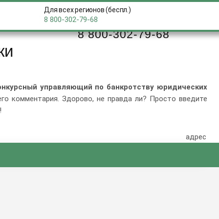
Для всех регионов (беспл.)
8 800-302-79-68
Бесплатная горячая линия
8 800-302-79-68
ки
онкурсный управляющий по банкротству юридических
его комментария. Здорово, не правда ли? Просто введите
!
адрес