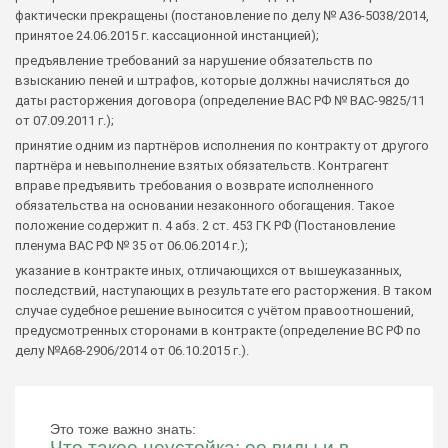
фактически прекращены (постановление по делу № А36-5038/2014,
принятое 24.06.2015 г. кассационной инстанцией);
предъявление требований за нарушение обязательств по
взысканию пеней и штрафов, которые должны начисляться до
даты расторжения договора (определение ВАС РФ № ВАС-9825/11
от 07.09.2011 г.);
принятие одним из партнёров исполнения по контракту от другого
партнёра и невыполнение взятых обязательств. Контрагент
вправе предъявить требования о возврате исполненного
обязательства на основании незаконного обогащения. Такое
положение содержит п. 4 абз. 2 ст. 453 ГК РФ (Постановление
пленума ВАС РФ № 35 от 06.06.2014 г.);
указание в контракте иных, отличающихся от вышеуказанных,
последствий, наступающих в результате его расторжения. В таком
случае судебное решение выносится с учётом правоотношений,
предусмотренных сторонами в контракте (определение ВС РФ по
делу №А68-2906/2014 от 06.10.2015 г.).
Это тоже важно знать:
Что такое неустойка: ее виды и в