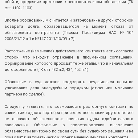
обойти, предъявив претензии в неосновательном обогащении (ГК
стт.1102, 1103).
Вполне обоснованным считается и затребование другой стороной
возврата долга, образовавшегося на момент отказа от
обязательств контрагента (Письма Президиума ВАС №104
2005/21/12 п.1 и №147 2011/13/09 п.7).
Расторжение (изменение) действующего контракта есть согласие
сторон, что находит отражение в письменном соглашении,
формирование которого проходит те же этапы, что и изначальная
договорённость (ГК стт.432 п.2, 434, 452 п.1):
Обращение в суд должна предварять неудавшаяся попытка
улаживания дела внесудебным порядком (отказ или молчание
партнёра по сделке).
Следует учитывать, что возможность расторгнуть контракт по
инициативе одного партнёра при явном несогласии другого вовсе
не означает обязательность принятия судом одобрительного
заключения. Объявление о приостановлении выполнения
обязанностей ничтожно по своей сути без судебного решения и не
приводит к автоматическому прекращению действия контракта.