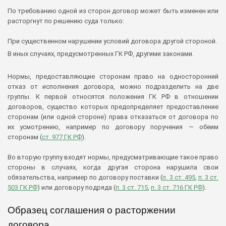
По требованию одной из сторон договор может быть изменен или
расторгнут по решению суда только:
При существенном нарушении условий договора другой стороной.
В иных случаях, предусмотренных ГК РФ, другими законами.
Нормы, предоставляющие сторонам право на односторонний
отказ от исполнения договора, можно подразделить на две
группы. К первой относятся положения ГК РФ в отношении
договоров, существо которых предопределяет предоставление
сторонам (или одной стороне) права отказаться от договора по
их усмотрению, например по договору поручения — обеим
сторонам (
ст. 977 ГК РФ
).
Во вторую группу входят нормы, предусматривающие такое право
стороны в случаях, когда другая сторона нарушила свои
обязательства, например по договору поставки (
п. 3 ст. 495
,
п. 3 ст.
503 ГК РФ
) или договору подряда (
п. 3 ст. 715
,
п. 3 ст. 716 ГК РФ
).
Образец соглашения о расторжении
договора