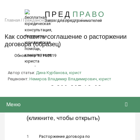
Бесплатная консультация
СПРОСИТЬ ЮРИСТА
ПРЕД
ПРАВО
8 (800) 707-81-90
Главная
/
Гражданское право
/
Договора
/
Закон для предпринимателей
Как составить соглашение о расторжении
договора (образец)
Обновлено 15.11.2019
Автор статьи:
Дина Курбанова, юрист
Бесплатная горячая линия
Рецензент:
Немиров Владимир Владимирович, юрист
8 800-302-79-68
Меню
Содержание
(кликните, чтобы открыть)
Расторжение договора по