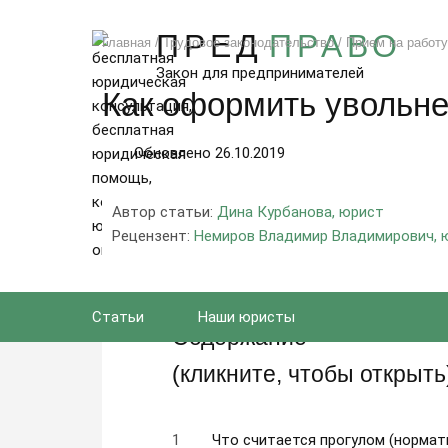
Москва и область
ПРЕД
ПРАВО
8 (800) 302-79-68
Главная
/
Трудовое законодательство
/
Прием на работу
Закон для предпринимателей
Как оформить увольне
Обновлено 26.10.2019
Автор статьи:
Дина Курбанова, юрист
Рецензент:
Немиров Владимир Владимирович, 
Статьи
Наши юристы
Содержание
(кликните, чтобы открыть
Что считается прогулом (нормат