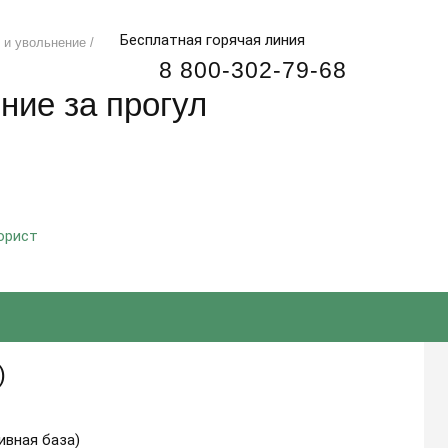
Для всех регионов (беспл.)
8 800-302-79-68
Бесплатная горячая линия
 и увольнение
/
8 800-302-79-68
ние за прогул
юрист
)
ивная база)