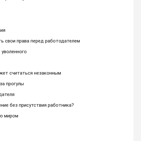
ния
ь свои права перед работодателем
 уволенного
ожет считаться незаконным
за прогулы
дателя
ние без присутствия работника?
ию миром