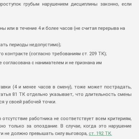
проступок грубым нарушением дисциплины законно, если
ы или в течение 4 и более часов (не считая перерыва на
ать периоды недопустимо);
го контракте (согласно требованиям ст. 209 ТК);
е согласована с нанимателем и не признана им
авки (4 и менее часов в смену), тоже может пострадать,
татья 81 ТК отдельно указывает, что длительность смены
ся у своей рабочей точки.
о отсутствие работника не соответствует всем критериям,
но только за опоздание. В случае, когда это нарушение
ти не должно превышать силу выговора,
ст. 192 ТК.