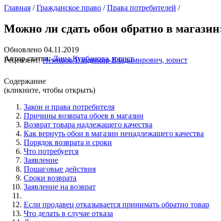
Главная
/
Гражданское право
/
Права потребителей
/
Можно ли сдать обои обратно в магазин:
Обновлено 04.11.2019
Автор статьи:
Дина Курбанова, юрист
Рецензент:
Немиров Владимир Владимирович, юрист
Содержание
(кликните, чтобы открыть)
Закон и права потребителя
Причины возврата обоев в магазин
Возврат товара надлежащего качества
Как вернуть обои в магазин ненадлежащего качества
Порядок возврата и сроки
Что потребуется
Заявление
Пошаговые действия
Сроки возврата
Заявление на возврат
Если продавец отказывается принимать обратно товар
Что делать в случае отказа