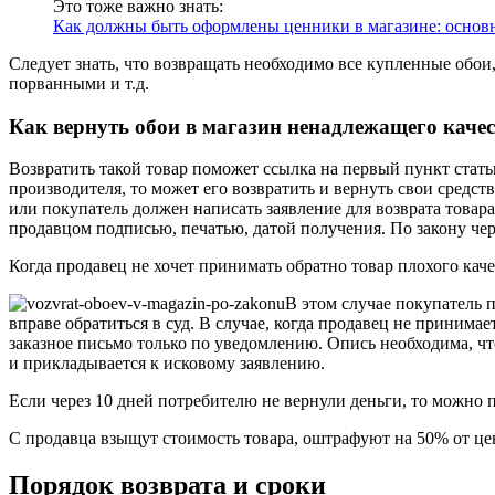
Это тоже важно знать:
Как должны быть оформлены ценники в магазине: основ
Следует знать, что возвращать необходимо все купленные обои,
порванными и т.д.
Как вернуть обои в магазин ненадлежащего каче
Возвратить такой товар поможет ссылка на первый пункт стать
производителя, то может его возвратить и вернуть свои средст
или покупатель должен написать заявление для возврата товара
продавцом подписью, печатью, датой получения. По закону чер
Когда продавец не хочет принимать обратно товар плохого каче
В этом случае покупатель 
вправе обратиться в суд. В случае, когда продавец не приним
заказное письмо только по уведомлению. Опись необходима, чт
и прикладывается к исковому заявлению.
Если через 10 дней потребителю не вернули деньги, то можно п
С продавца взыщут стоимость товара, оштрафуют на 50% от цен
Порядок возврата и сроки