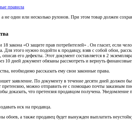
ные правила
 а не один или несколько рулонов. При этом товар должен сохра
ства
и 18 закона «О защите прав потребителей» . Он гласит, если че
ва. Для этого нужно подойти к продавцу, взяв с собой обои, рас
, описав его дефекты. Этот документ составляется в 2 экземпляр
ез 10 дней документ обязаны рассмотреть и вернуть финансовые 
ства, необходимо рассказать ему свои законные права.
пишет заявление. По документу в течение десяти дней должен быт
ает претензию, можно отправить ее с помощью почты заказным пи
обы доказать, что претензия продавцом получена. Уведомление 
одавать иск на продавца.
ы обоев, а также продавец будет вынужден выплатить неустойку 