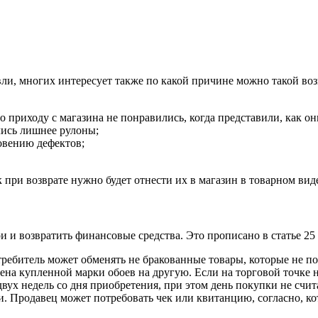
вли, многих интересует также по какой причине можно такой во
 приходу с магазина не понравились, когда представили, как они
лись лишнее рулоны;
новению дефектов;
 при возврате нужно будет отнести их в магазин в товарном вид
и и возвратить финансовые средства. Это прописано в статье 25
отребитель может обменять не бракованные товары, которые не п
мена купленной марки обоев на другую. Если на торговой точке 
двух недель со дня приобретения, при этом день покупки не счи
. Продавец может потребовать чек или квитанцию, согласно, ко