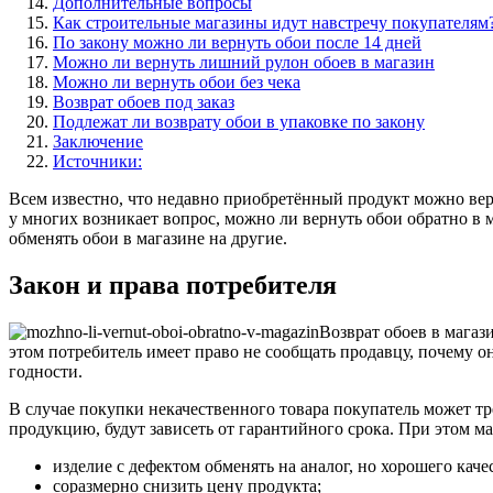
Дополнительные вопросы
Как строительные магазины идут навстречу покупателям
По закону можно ли вернуть обои после 14 дней
Можно ли вернуть лишний рулон обоев в магазин
Можно ли вернуть обои без чека
Возврат обоев под заказ
Подлежат ли возврату обои в упаковке по закону
Заключение
Источники:
Всем известно, что недавно приобретённый продукт можно верн
у многих возникает вопрос, можно ли вернуть обои обратно в 
обменять обои в магазине на другие.
Закон и права потребителя
Возврат обоев в магаз
этом потребитель имеет право не сообщать продавцу, почему о
годности.
В случае покупки некачественного товара покупатель может тр
продукцию, будут зависеть от гарантийного срока. При этом м
изделие с дефектом обменять на аналог, но хорошего каче
соразмерно снизить цену продукта;