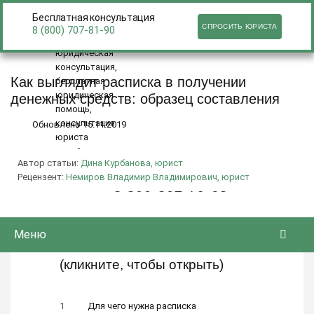
Бесплатная консультация
СПРОСИТЬ ЮРИСТА
ПРЕД
ПРАВО
8 (800) 707-81-90
Главная
/
Взыскание долга
/
Закон для предпринимателей
Как выглядит расписка в получении
денежных средств: образец составления
Обновлено 15.11.2019
Автор статьи:
Дина Курбанова, юрист
Бесплатная горячая линия
Рецензент:
Немиров Владимир Владимирович, юрист
8 800-302-79-68
Меню
Содержание
(кликните, чтобы открыть)
Для чего нужна расписка